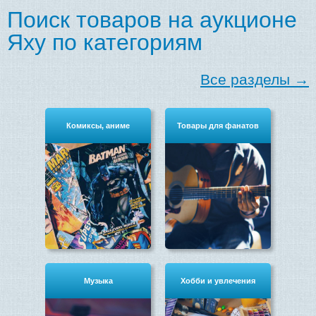
Поиск товаров на аукционе
Яху по категориям
Все разделы →
Комиксы, аниме
Товары для фанатов
Музыка
Хобби и увлечения