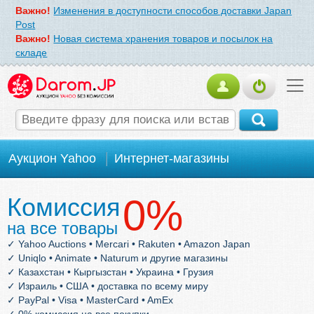
Важно!
Изменения в доступности способов доставки Japan
Post
Важно!
Новая система хранения товаров и посылок на
складе
Аукцион Yahoo
Интернет-магазины
О компании
Форум и отзывы
0%
Комиссия
на все товары
Доставка товаров из Японии
✓ Yahoo Auctions • Mercari • Rakuten • Amazon Japan
✓ Uniqlo • Animate • Naturum и другие магазины
✓ Казахстан • Кыргызстан • Украина • Грузия
✓ Израиль • США • доставка по всему миру
✓ PayPal • Visa • MasterCard • AmEx