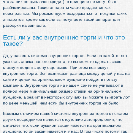
что за них не выплачен кредит), в принципе не могут быть
разблокированы. Такие аппараты часто продаются как
неисправные. Мы рекомендуем воздержаться от покупки таких
аппаратов, кроме как если вы покупаете такой аппарат для
разборки на запчасти.
Есть ли у вас внутренние торги и что это
такое?
Да, у нас есть система внутренних торгов. Если на какой-то лот
уже есть ставка нашего клиента, то вы можете сделать свою
ставку и поднять цену еще выше. При этом возникнут
внутренние торги. Вся возникшая разница между ценой у нас на
сайте и ценой на оригинальном аукционе пойдет в пользу
компании. Внутренние торги на нашем сайте не учитывают в
полной мере минимальный размер ставки на оригинальном
аукционе, а значит в некоторых случаях вы можете выиграть лот
по цене меньшей, чем если бы внутренних торгов не было.
Важным отличием нашей системы внутренних торгов от систем
других посредников является отсутствие автопродления, что
означает что, если аукцион заканчивается на оригинальном
аукционе, то он заканчивается и у нас. В том числе потому, так