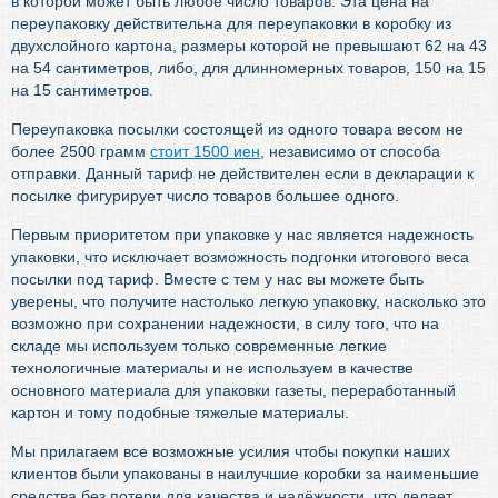
в которой может быть любое число товаров. Эта цена на
переупаковку действительна для переупаковки в коробку из
двухслойного картона, размеры которой не превышают 62 на 43
на 54 сантиметров, либо, для длинномерных товаров, 150 на 15
на 15 сантиметров.
Переупаковка посылки состоящей из одного товара весом не
более 2500 грамм
стоит 1500 иен
, независимо от способа
отправки. Данный тариф не действителен если в декларации к
посылке фигурирует число товаров большее одного.
Первым приоритетом при упаковке у нас является надежность
упаковки, что исключает возможность подгонки итогового веса
посылки под тариф. Вместе с тем у нас вы можете быть
уверены, что получите настолько легкую упаковку, насколько это
возможно при сохранении надежности, в силу того, что на
складе мы используем только современные легкие
технологичные материалы и не используем в качестве
основного материала для упаковки газеты, переработанный
картон и тому подобные тяжелые материалы.
Мы прилагаем все возможные усилия чтобы покупки наших
клиентов были упакованы в наилучшие коробки за наименьшие
средства без потери для качества и надёжности, что делает