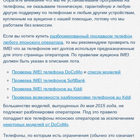
Обратите внимание что мы не устанавливаем программы на
телефоны, не оказываем техническую, гарантийную и любую
другую поддержку по телефонам и любым другим устройствам,
купленным на аукционе с нашей помощью, потому что мы
работаем без комиссии.
Если вы хотите купить
разблокированный продавцом телефон
любого японского оператора
, то мы рекомендуем проверить по
IMEI что за телефоном нет долгов используя предназначенные
для этого страницы операторов. По правилам аукциона IMEI
должен быть указан в описании лота.
Проверка IMEI телефона DoCoMo
и
список моделей
Проверка IMEI телефонов SoftBank
Проверка IMEI телефонов au Kddi
Проверка возможности разблокировки телефонов au Kddi
Большинство моделей, выпущенных
до мая 2015 года
, не
подлежат разблокировке оператором. Под это правило
попадают все телефоны японских операторов за исключением
некоторых моделей от DoCoMo
.
Телефоны, по которым есть ограничения (обычно это означает