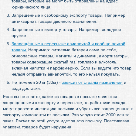
товары, которые не могут быть отправлены на адрес
юридического лица.
Запрещённые к свободному экспорту товары. Например:
антиквариат, товары двойного назначения.
Запрещенные к импорту товары. Например: холодное
оружие.
Запрещённые к пересылке авиапочтой и вообще почтой
товары.
Например: литиевые батареи сами по себе,
огнеопасные товары, магниты и динамики, амортизаторы,
товары содержащие сжатый газ, топливо и алкоголь,
включая напитки и парфюмерию. Если вы видите что товар
нельзя отправить авиапочтой, то его нельзя покупать.
Не тяжелей 20 кг (30кг) -
зависит от страны назначения
и
вида доставки.
Если вы не знаете, какие из товаров в посылке являются
запрещенными к экспорту и пересылке, то работники склада
могут провести инспекцию посылки и убрать все запрещенные к
экспорту компоненты из посылки. Эта услуга стоит 2000 иен за
заказ. Расчет по этой услуге идет за всю посылку. Пластиковая
упаковка товаров будет нарушена.