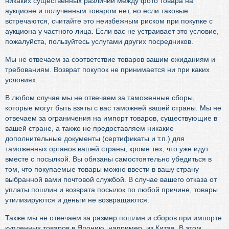
никаких существенных различий между фото товара на
аукционе и полученным товаром нет, но если таковые
встречаются, считайте это неизбежным риском при покупке с
аукциона у частного лица. Если вас не устраивает это условие,
пожалуйста, пользуйтесь услугами других посредников.
Мы не отвечаем за соответствие товаров вашим ожиданиям и
требованиям. Возврат покупок не принимается ни при каких
условиях.
В любом случае мы не отвечаем за таможенные сборы,
которые могут быть взяты с вас таможней вашей страны. Мы не
отвечаем за ограничения на импорт товаров, существующие в
вашей стране, а также не предоставляем никакие
дополнительные документы (сертификаты и т.п.) для
таможенных органов вашей страны, кроме тех, что уже идут
вместе с посылкой. Вы обязаны самостоятельно убедиться в
том, что покупаемые товары можно ввести в вашу страну
выбранной вами почтовой службой. В случае вашего отказа от
уплаты пошлин и возврата посылок по любой причине, товары
утилизируются и деньги не возвращаются.
Также мы не отвечаем за размер пошлин и сборов при импорте
купленных товаров в Японию, например, из Китая. В этом