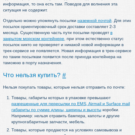
информация, то она есть там. Поводов для волнения эта
ситуация не содержит.
Отдельно можно упомянуть посылки
наземной почтой
. Для этих
посылок ориентировочный срок доставки составляет 2-3
месяца. Существенную часть пути посылки проводят
в
закрытом морском контейнере
, при этом естественно статус
посылок никто не проверяет и никакой новой информации в
трек-сервисе не появляется. Новая информация в трек-сервисе
по таким посылкам появится после прихода контейнера на
таможню в порту назначения.
Что нельзя купить?
#
Нельзя покупать товары, которые нельзя отправить по почте:
Товары, габариты которых в упаковке превышают
разрешенные для пересылки по EMS, Airmail и Surface mail
габариты по сумме длины, ширины и высоты
коробки.
Например: нельзя отравить бампера, капоты и другие
крупногабаритные запчасти, мебель.
Товары, которые продаются на условиях самовывоза и