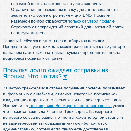
наземной почты такие же, как и для авиапочты.
Ограничения по размерам и весу для этого вида почты
значительно более строгие, чем для EMS. Посылки
наземной почтой страхуются
только от утери посылки
.
Страховка от повреждений вложений для наземной почты
не предусмотрена.
Тарифы FedEx зависят от веса и габаритов посылки.
Предварительную стоимость можно рассчитать в калькуляторе
на нашем сайте. Окончательная сумма определяется после
подготовки посылки к отправке.
Посылка долго ожидает отправки из
Японии. Что не так?
#
Зачастую трек-сервис в стране получения посылки показывает
информацию с ошибками, отмечая некоторые посылки как
ожидающие отправки в то время как и на трек-сервисе почты
Японии, и на
трек-сервисе Всемирного почтового союза
указано
что посылка покинула Японию. Трек-сервис Всемирного
почтового союза не зависит от почты какой-то одной страны и
не заинтересован выгораживать какую-либо почтовую
администрацию, потому если где-то есть достоверная