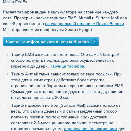
Mail и FedEx.
Расчёт тарифов виден в калькуляторе на странице каждого
лота. Проверить расчет тарифов EMS, Airmail и Surface Mail для
вашей страны можно
на специальной странице Почты Японии
.
Мы отправляем из префектуры Хиого (Hyogo).
Расчёт тарифов на сайте почты Японии
Тариф EMS зависит только от веса. Это самый быстрый
способ получить покупки: доставка осуществляется с
курьером до двери.
Таблица тарифов.
Тариф Airmail также зависит только от веса посылки. При
этом для многих стран действуют более строгие
ограничения по габаритам по сравнению с тарифом EMS.
Сумма длины отправления и двух его высот и двух ширин
не должна превышать 200 см.
Тариф наземной почтой (Surface Mail) зависит только от
веса. Это самый дешевый и самый медленный способ
получить покупки почтой: типичный срок доставки
составляет 2-3 месяца, иногда дольше. Несмотря на
отправку наземным путём,
ограничения по вложениям
для