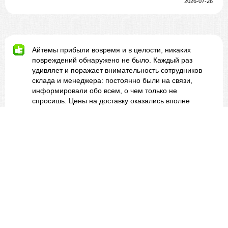
2026-07-26
Айтемы прибыли вовремя и в целости, никаких
повреждений обнаружено не было. Каждый раз
удивляет и поражает внимательность сотрудников
склада и менеджера: постоянно были на связи,
информировали обо всем, о чем только не
спросишь. Цены на доставку оказались вполне
стандартные, учитывая нынешнюю ситуацию с
таможенным лимитом. Однозначно рекомендую вас
всем сердцем, вы большие молодцы!!
CN111507493JP
2026-07-26
Айтемы прибыли вовремя и в целости, никаких
повреждений обнаружено не было. Каждый раз
удивляет и поражает внимательность сотрудников
склада и менеджера: постоянно были на связи,