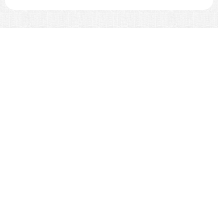
Все отлично, спасибо!
287599407583
2021-12-22
Посылка собрана быстро и четко, отправлена в
установленные сроки. Работа почты плохая, посылка
доставлялась 07 июля 2021 до 21 декабря 2021г.
Посылка пришла в целости и сохранности ничего не
пропало, все соответствует описи. Сотрудники
компании из-за долгой доставки оказывали
моральную поддержку.
CN021622045JP
2021-12-21