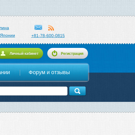
лина
 Японии
+81-78-600-0815
Личный кабинет
Регистрация
ании
Форум и отзывы