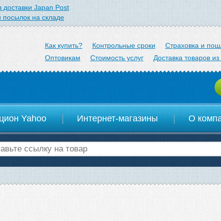
 доставки Japan Post
 посылок на складе
arom.jp
Как купить?
Контрольные сроки
Страховка и пош
Оптовикам
Стоимость услуг
Доставка товаров из
цион Yahoo
Интернет-магазины
О комп