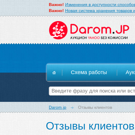
Важно!
Изменения в доступности способов
Важно!
Новая система хранения товаров и
D
Схема работы
Аук
Darom.jp
Отзывы клиентов
Отзывы клиентов