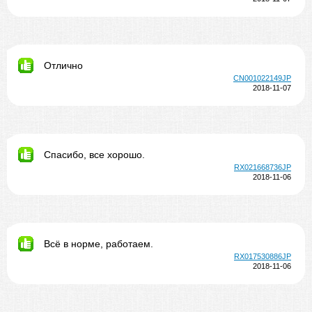
Отлично
CN001022149JP
2018-11-07
Спасибо, все хорошо.
RX021668736JP
2018-11-06
Всё в норме, работаем.
RX017530886JP
2018-11-06