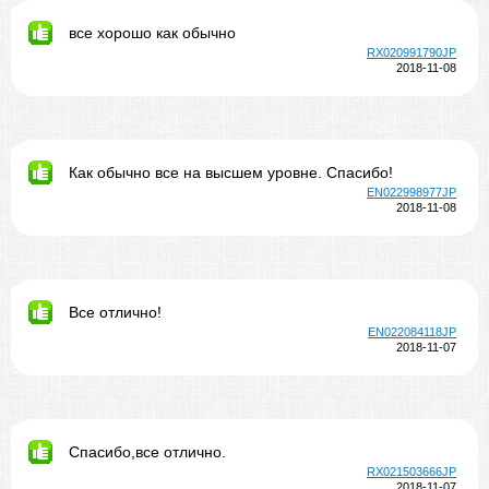
все хорошо как обычно
RX020991790JP
2018-11-08
Как обычно все на высшем уровне. Спасибо!
EN022998977JP
2018-11-08
Все отлично!
EN022084118JP
2018-11-07
Спасибо,все отлично.
RX021503666JP
2018-11-07