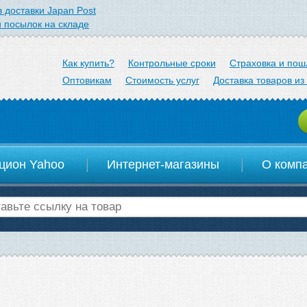
 доставки Japan Post
 посылок на складе
arom.jp
Как купить?
Контрольные сроки
Страховка и пош
Оптовикам
Стоимость услуг
Доставка товаров из
цион Yahoo
Интернет-магазины
О комп