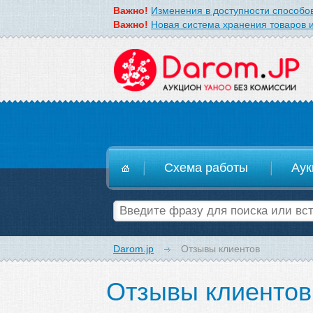
Важно!
Изменения в доступности способов
Важно!
Новая система хранения товаров и
D
Схема работы
Аук
Darom.jp
Отзывы клиентов
Отзывы клиентов