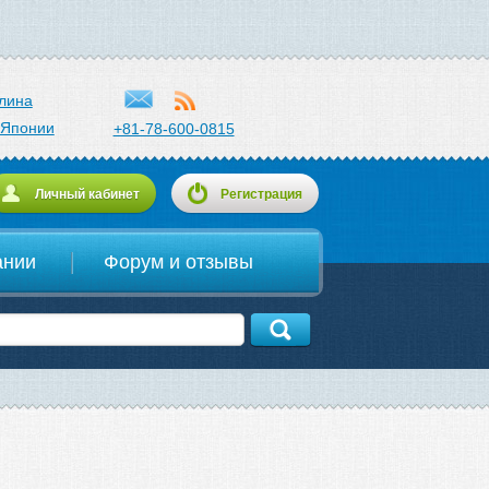
лина
 Японии
+81-78-600-0815
Личный кабинет
Регистрация
ании
Форум и отзывы