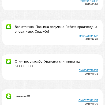
RX041047634JP
2019-08-01
Всё отлично. Посылка получена.Работа произведена
оперативно. Спасибо!
RX041158343JP
2019-07-31
Отлично, спасибо! Упаковка спиннинга на
5+++++++++
EN043487293JP
2019-07-31
отлично!!!
CN001733121JP
2019-07-30