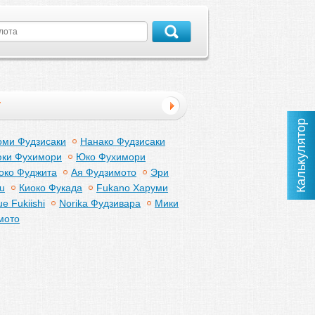
у
Калькулятор
оми Фудзисаки
Нанако Фудзисаки
ки Фухимори
Юко Фухимори
око Фуджита
Ая Фудзимото
Эри
u
Киоко Фукада
Fukano Харуми
e Fukiishi
Norika Фудзивара
Мики
мото