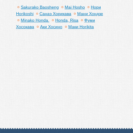
Sakurako Baosheng
Mai Hosho
Нори
Horikoshi
Санаэ Хорикава
Мани Хондзе
Minako Honda.
Honda, Risa
Фуми
Хосокава
Аки Хосино
Маки Horikita