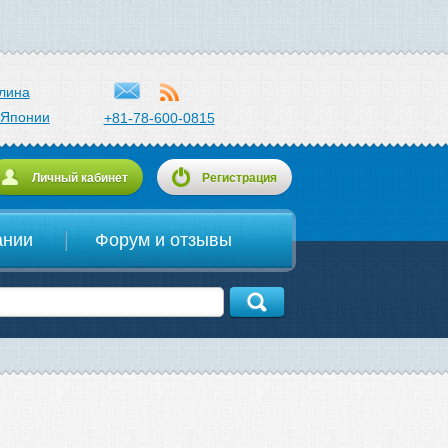
лина
 Японии
+81-78-600-0815
Личный кабинет
Регистрация
ании
Форум и отзывы