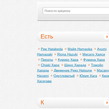
Есть
Рие Hatakeda
Майя Hamaoka
Ayumi
Hamasaki
Riona Hazuki
Мисато Хаяси
Пираты
Кумико Хара
Фумина Хара
Chiaki Хара
Шино Харада
Томойо
Харада
Движение Рико Hatsune
Масару
Hayami
Одутловатый
Юрия Хага
Кио
Хасегава
К