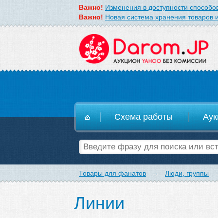
Важно!
Изменения в доступности способов
Важно!
Новая система хранения товаров и
D
Схема работы
Аук
Товары для фанатов
Люди, группы
Линии