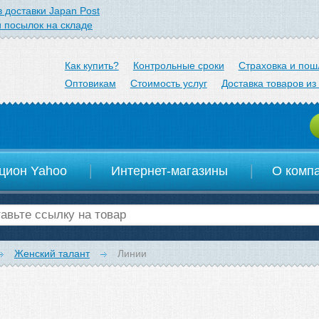
 доставки Japan Post
 посылок на складе
arom.jp
Как купить?
Контрольные сроки
Страховка и пош
Оптовикам
Стоимость услуг
Доставка товаров из
цион Yahoo
Интернет-магазины
О комп
Женский талант
Линии