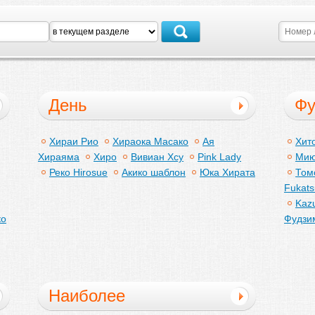
День
Ф
Хираи Рио
Хираока Масако
Ая
Хит
Хираяма
Хиро
Вивиан Хсу
Pink Lady
Мию
Реко Hirosue
Акико шаблон
Юка Хирата
Том
Fukats
Kazu
ко
Фудзи
Наиболее