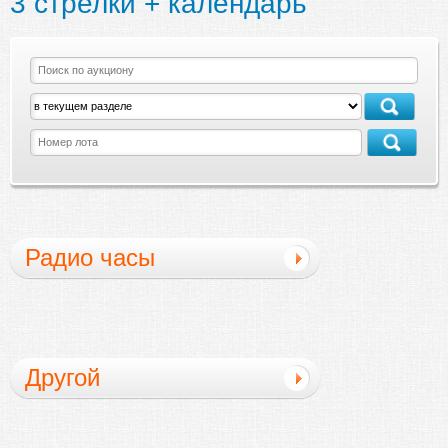
3 стрелки + календарь
Радио часы
Другой