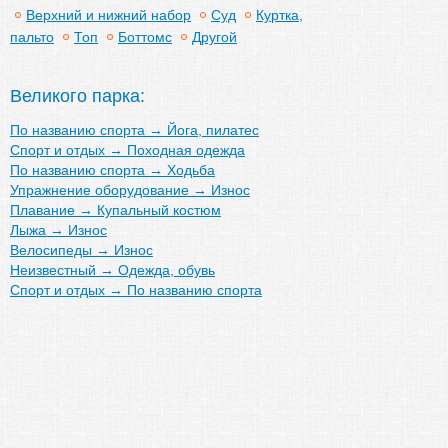
Верхний и нижний набор
Суд
Куртка,
пальто
Топ
Боттомс
Другой
Великого парка:
По названию спорта
→
Йога, пилатес
Спорт и отдых
→
Походная одежда
По названию спорта
→
Ходьба
Упражнение оборудование
→
Износ
Плавание
→
Купальный костюм
Лыжа
→
Износ
Велосипеды
→
Износ
Неизвестный
→
Одежда, обувь
Спорт и отдых
→
По названию спорта