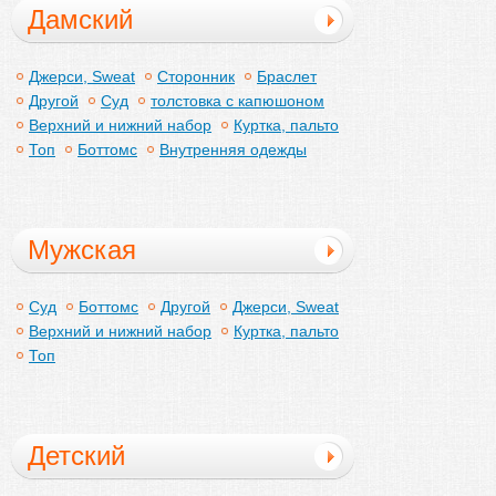
Дамский
Джерси, Sweat
Сторонник
Браслет
Другой
Суд
толстовка с капюшоном
Верхний и нижний набор
Куртка, пальто
Топ
Боттомс
Внутренняя одежды
Мужская
Суд
Боттомс
Другой
Джерси, Sweat
Верхний и нижний набор
Куртка, пальто
Топ
Детский