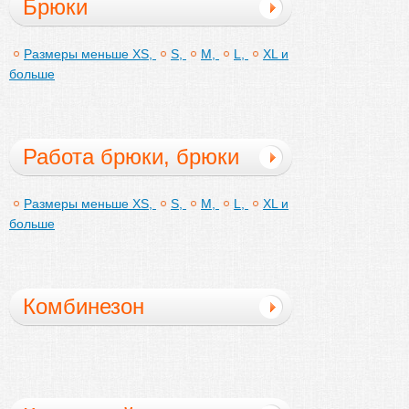
Брюки
Размеры меньше XS,
S,
M,
L,
XL и
больше
Работа брюки, брюки
художника
Размеры меньше XS,
S,
M,
L,
XL и
больше
Комбинезон