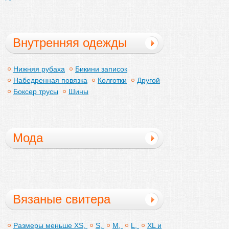
Внутренняя одежды
Нижняя рубаха
Бикини записок
Набедренная повязка
Колготки
Другой
Боксер трусы
Шины
Мода
Вязаные свитера
Размеры меньше XS,
S,
M,
L,
XL и