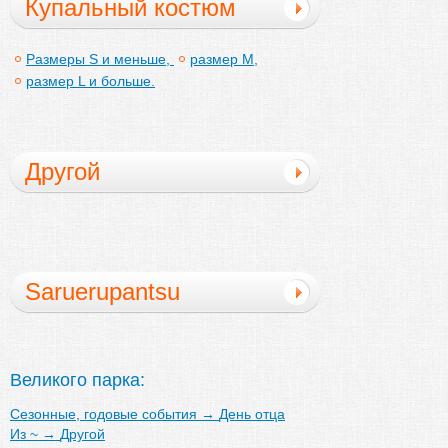
Купальный костюм
Размеры S и меньше,
размер M,
размер L и больше.
Другой
Saruerupantsu
Великого парка:
Сезонные, годовые события
→
День отца
Из ~
→
Другой