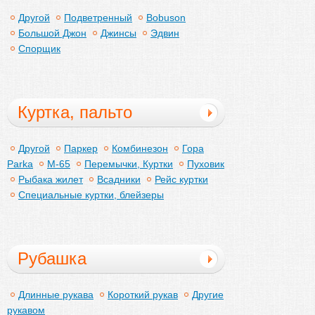
Другой
Подветренный
Bobuson
Большой Джон
Джинсы
Эдвин
Спорщик
Куртка, пальто
Другой
Паркер
Комбинезон
Гора
Parka
М-65
Перемычки, Куртки
Пуховик
Рыбака жилет
Всадники
Рейс куртки
Специальные куртки, блейзеры
Рубашка
Длинные рукава
Короткий рукав
Другие
рукавом