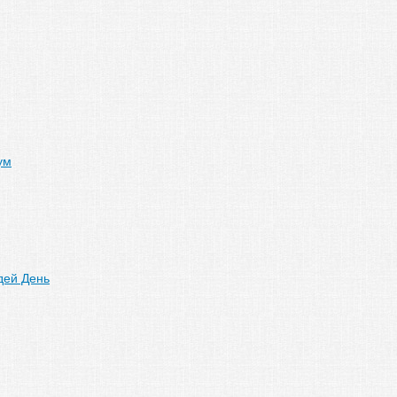
ум
дей День