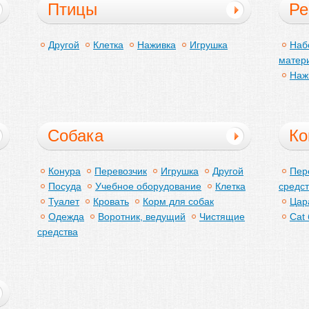
Птицы
Ре
По
Другой
Клетка
Наживка
Игрушка
Наб
матер
Наж
Собака
Ко
Конура
Перевозчик
Игрушка
Другой
Пер
Посуда
Учебное оборудование
Клетка
средс
Туалет
Кровать
Корм для собак
Цар
Одежда
Воротник, ведущий
Чистящие
Cat
средства