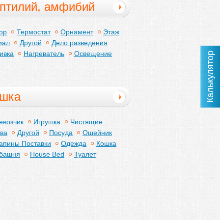
птилий, амфибий
ставки
ор
Термостат
Орнамент
Этаж
иал
Другой
Дело разведения
ивка
Нагреватель
Освещение
Калькулятор
шка
евозчик
Игрушка
Чистящие
тва
Другой
Посуда
Ошейник
апины Поставки
Одежда
Кошка
 башня
House Bed
Туалет