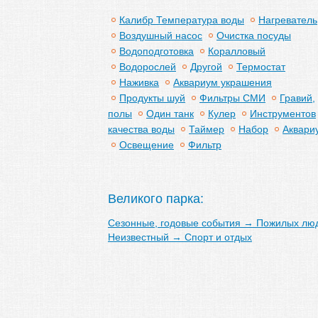
растения
Калибр Температура воды
Нагреватель
Воздушный насос
Очистка посуды
Водоподготовка
Коралловый
Водорослей
Другой
Термостат
Наживка
Аквариум украшения
Продукты шуй
Фильтры СМИ
Гравий,
полы
Один танк
Кулер
Инструментов
качества воды
Таймер
Набор
Аквари
Освещение
Фильтр
Великого парка:
Сезонные, годовые события
→
Пожилых лю
Неизвестный
→
Спорт и отдых