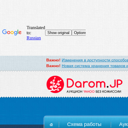
Важно!
Изменения в доступности способов
Важно!
Новая система хранения товаров и
D
Схема работы
Аук