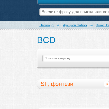
Darom.jp
Аукцион Yahoo
Кино, В
ВCD
SF, фэнтези