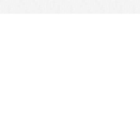
Как купить?
Контрольные сроки
Страховка и пошлина
Оптовикам
Стоимость услуг
Доставка товаров из Японии
Партнерская программа
Политика конфиденциальности
Калькулятор доставки