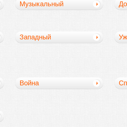
Музыкальный
До
ф
Западный
Уж
Война
С