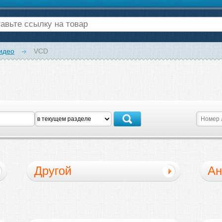
идео
VCD
Другой
Ан