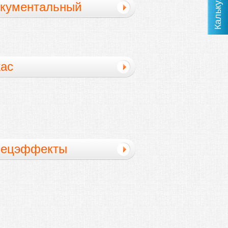
Калькулятор
кументальный
ильм
ас
пецэффекты