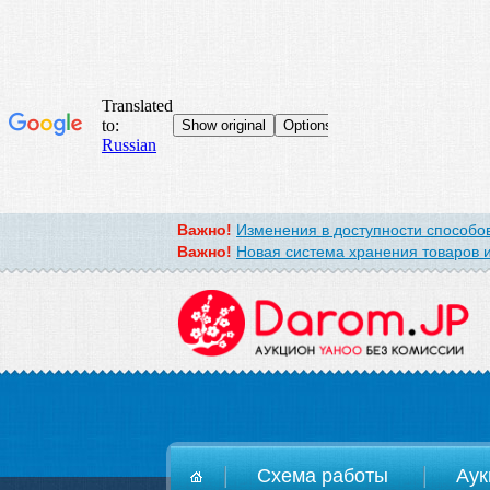
Важно!
Изменения в доступности способов
Важно!
Новая система хранения товаров и
D
Схема работы
Аук