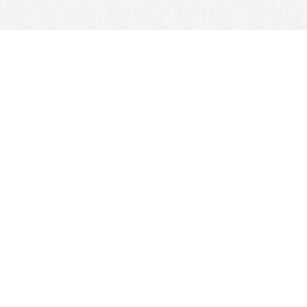
Контакты:
Схема работы
Аукцион Yahoo
Поддержка
Интернет-магазины
+81-78-600-0815
О компании
Форум и отзывы
Доставка товаров из
Японии