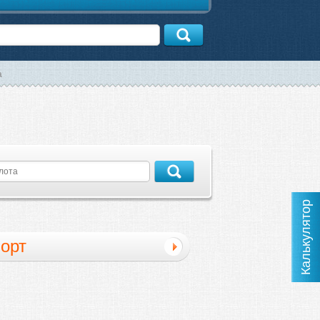
а
Калькулятор
орт
кументальная
тература