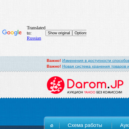
Важно!
Изменения в доступности способов
Важно!
Новая система хранения товаров и
D
Схема работы
Аук