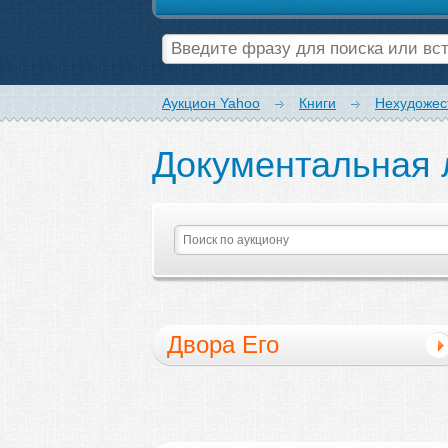
Аукцион Yahoo
Книги
Нехудожес
Документальная 
Двора Его
Императорского
Величества