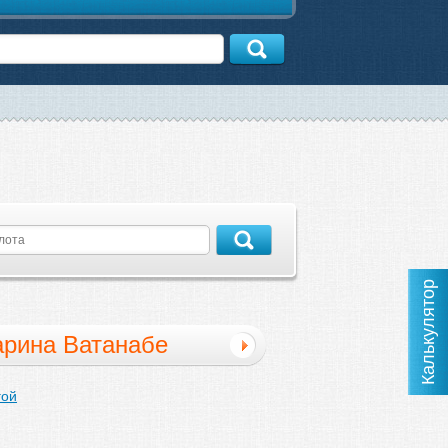
Калькулятор
рина Ватанабе
гой