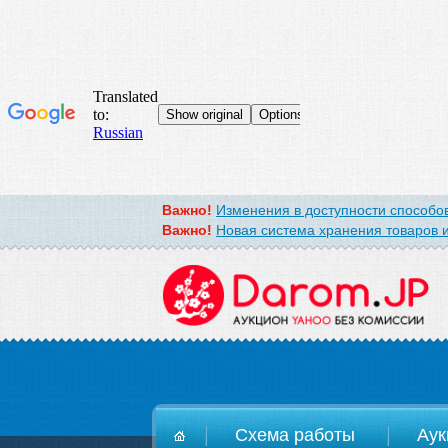
Важно!
Изменения в доступности способов
Важно!
Новая система хранения товаров и
D
Схема работы
Аук