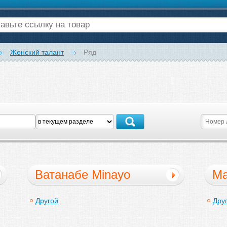
Женский талант
Ряд
Ватанабе Minayo
Ма
Другой
Дру