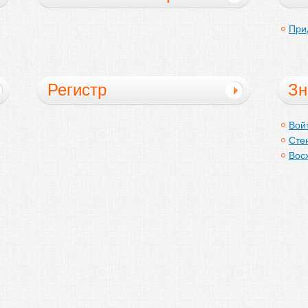
кода
При
Регистр
Зн
Вой
Сте
Вос