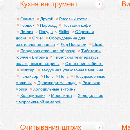
Кухня инструмент
Ви
Скамья
Другой
Рисовый котел
Горшок
Пароход
Поставки кофе
Летчик
Посуда
Skillet
Обрезная
доска
Griller
Оборудование для
изготовления лапши
Лед Поставки
Шкаф
Продовольственная образца
Тибетский
горячей Витрина
Тибетский температуры
охлаждаемые витрины
Отопление кабинет
Миксер,
вакуумная упаковочная машина
, слайсер
Печь
Печь
Посудомоечные
машины
Производитель льда
Раковина,
мойка
Холодильные витрины
Холодильник
Морозилка
Холодильник
с морозильной камерой
Считывания штрих-
Ма