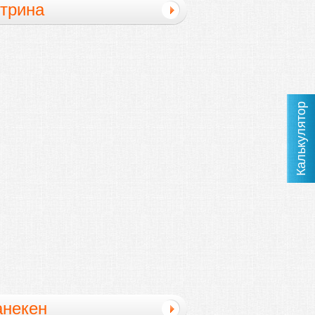
трина
Калькулятор
некен