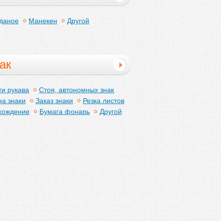
даное
Манекен
Другой
ак
ти рукава
Стоя, автономных знак
на знаки
Заказ знаки
Резка листов
хождение
Бумага фонарь
Другой