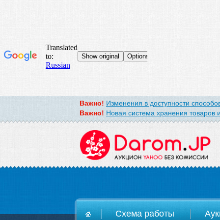
Важно!
Изменения в доступности способов
Важно!
Новая система хранения товаров и
D
Схема работы
Аук