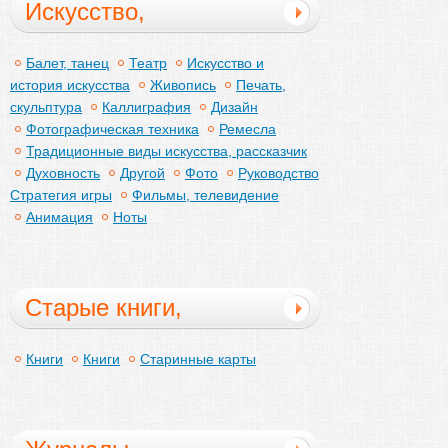
Искусство,
развлечения
Балет, танец
Театр
Искусство и
история искусства
Живопись
Печать,
скульптура
Каллиграфия
Дизайн
Фотографическая техника
Ремесла
Традиционные виды искусства, рассказчик
Духовность
Другой
Фото
Руководство
Стратегия игры
Фильмы, телевидение
Анимация
Ноты
Старые книги,
рукописи
Книги
Книги
Старинные карты