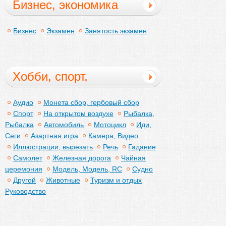
Бизнес, экономика
Бизнес
Экзамен
Занятость экзамен
Хобби, спорт,
практическая
Аудио
Монета сбор, гербовый сбор
Спорт
На открытом воздухе
Рыбалка,
Рыбалка
Автомобиль
Мотоцикл
Иди,
Сеги
Азартная игра
Камера, Видео
Иллюстрации, вырезать
Речь
Гадание
Самолет
Железная дорога
Чайная
церемония
Модель, Модель, RC
Судно
Другой
Животные
Туризм и отдых
Руководство