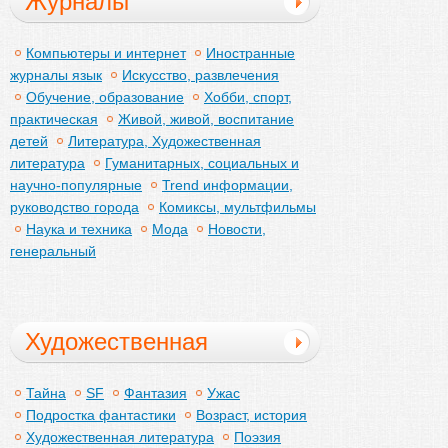
Журналы
Компьютеры и интернет
Иностранные
журналы язык
Искусство, развлечения
Обучение, образование
Хобби, спорт,
практическая
Живой, живой, воспитание
детей
Литература, Художественная
литература
Гуманитарных, социальных и
научно-популярные
Trend информации,
руководство города
Комиксы, мультфильмы
Наука и техника
Мода
Новости,
генеральный
Художественная
литература
Тайна
SF
Фантазия
Ужас
Подростка фантастики
Возраст, история
Художественная литература
Поэзия