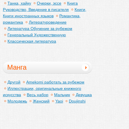
Танка, хайку
Очерки, эссе
Книга
Руководство, Введение в писателя
Книги,
Книги иностранных языков
Романтика,
романтика
Литературоведение
Литература Обучение за рубежом
Генеральный Художественную
Классическая литература
Манга
Другой
Amekomi работать за рубежом
Иллюстрации, оригинальные книжного
искусства
Весь набор
Мальчик
Девушка
Молодежь
Женский
Yaoi
Doujinshi