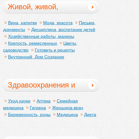
Живой, живой,
воспитание детей
Вина, напитки
Мода, красота
Письма,
документы
Дисциплина, воспитание детей
Хозяйственные работы, манеры
Крепость, ремесленных
Цветы,
садоводство
Готовить и рецепты
Внутренний, Дом Создание
Здравоохранения и
медицинской
Уход науки
Аптека
Семейная
медицина
Гигиена
Женщина-врач
Беременность, роды
Медицина
Диета