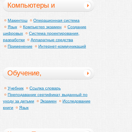
Компьютеры и
интернет
Макинтош
Операционная система
Язык
Компьютер экзамен
Создание
цифровых
Система проектирования,
разработки
Аппаратные средства
Применение
Интернет-коммуникаций
Обучение,
образование
Учебник
Ссылка словарь
Преподавание сертификат, выданный по
уходу за детьми
Экзамен
Исследование
книги
Язык