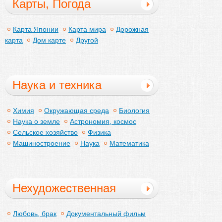
Карты, Погода
Карта Японии
Карта мира
Дорожная
карта
Дом карте
Другой
Наука и техника
Химия
Окружающая среда
Биология
Наука о земле
Астрономия, космос
Сельское хозяйство
Физика
Машиностроение
Наука
Математика
Нехудожественная
литература,
Любовь, брак
Документальный фильм