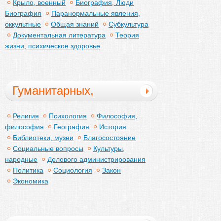
Крыло, военный
Биография, Люди
образование
Биография
Паранормальные явления,
оккультные
Общая знаний
Субкультура
Документальная литература
Теория
жизни, психическое здоровье
Гуманитарных,
социальных
Религия
Психология
Философия,
философия
География
История
Библиотеки, музеи
Благосостояние
Социальные вопросы
Культуры,
народные
Делового администрирования
Политика
Социология
Закон
Экономика